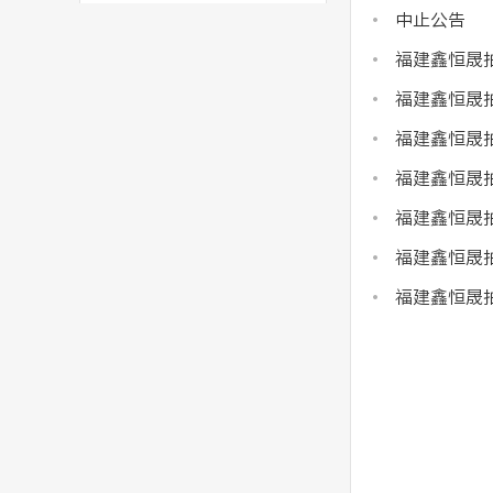
中止公告
福建鑫恒晟
福建鑫恒晟
福建鑫恒晟
福建鑫恒晟
福建鑫恒晟
福建鑫恒晟
福建鑫恒晟