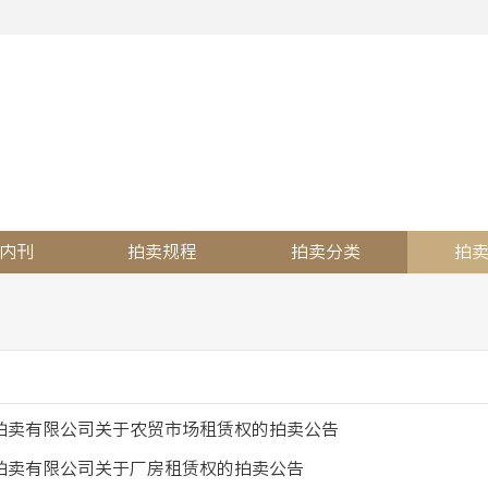
内刊
拍卖规程
拍卖分类
拍
拍卖有限公司关于农贸市场租赁权的拍卖公告
拍卖有限公司关于厂房租赁权的拍卖公告